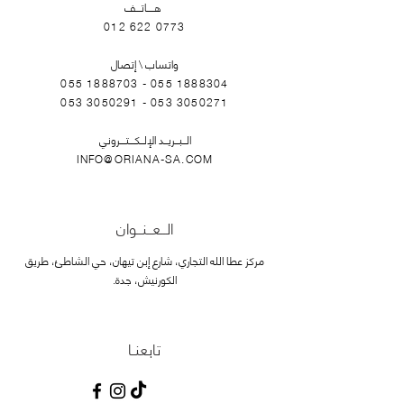
هــــاتـــف
012 622 0773
واتساب \ إتصال
055 1888703 - 055
1888304
053 3050291 - 053
3050271
الــبــريــد الإلــكـــتـــروني
INFO@ORIANA-SA.COM
الــعــنــوان
مركز عطا الله التجاري، شارع إبن تيهان، حي الشاطئ، طريق
الكورنيش، جدة.
تابعنـا