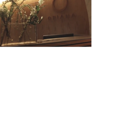
أوقـــــــات الـعـمـــــل
طــــوال أيـــــام الأســــبـــوع
مـن الـسـاعـة 10:00 صـبـاحـًا حتى 10:00 مـسـاءً
تــواصـــــل مـعـنــــــا
(012) 622 - 0773
INFO@ORIANA-SA.COM