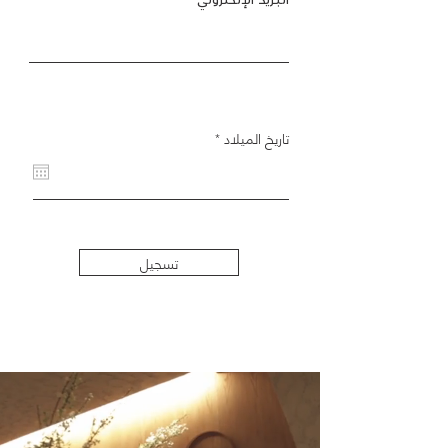
الـبـريد الإلكتروني
r
تاريخ الميلاد
*
e
q
u
i
r
e
d
تسجيل